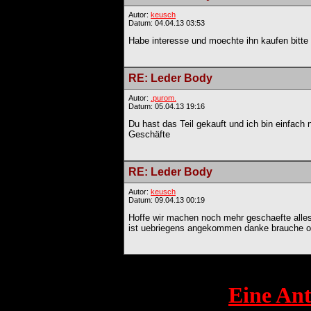
Autor:
keusch
Datum: 04.04.13 03:53
Habe interesse und moechte ihn kaufen bitte
RE: Leder Body
Autor:
.purom.
Datum: 05.04.13 19:16
Du hast das Teil gekauft und ich bin einfach n
Geschäfte
RE: Leder Body
Autor:
keusch
Datum: 09.04.13 00:19
Hoffe wir machen noch mehr geschaefte alles
ist uebriegens angekommen danke brauche of
Eine Ant