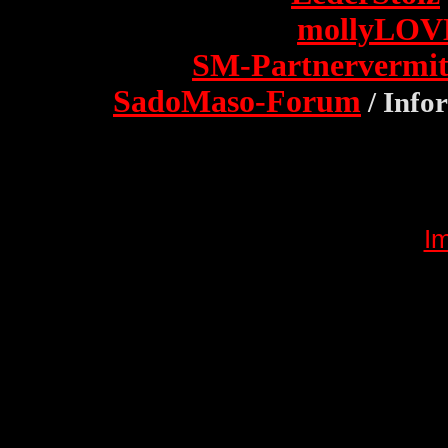
mollyLOV
SM-Partnervermit
SadoMaso-Forum
/ Info
I