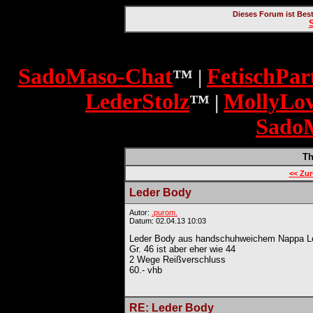
Dieses Forum ist Bes
SadoMaso-Chat
FetischPar
™ |
LederStolz
MollyLo
™ |
Sado
T
<< Zu
Leder Body
Autor:
.purom.
Datum: 02.04.13 10:03
Leder Body aus handschuhweichem Nappa L
Gr. 46 ist aber eher wie 44
2 Wege Reißverschluss
60.- vhb
RE: Leder Body