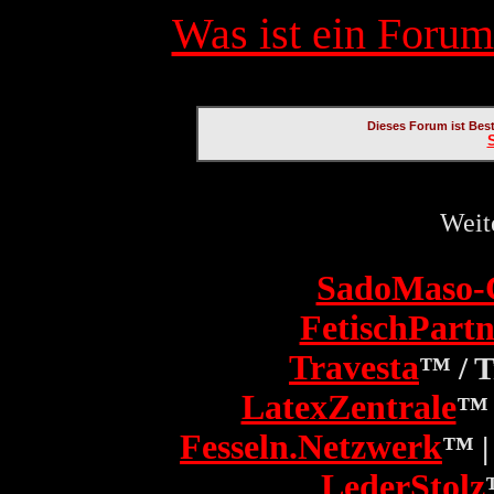
Was ist ein Forum
Dieses Forum ist Bes
Weit
SadoMaso-
FetischPartn
Travesta
™ / 
LatexZentrale
™ 
Fesseln.Netzwerk
™ |
LederStolz