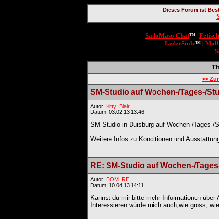
Dieses Forum ist Bes
SadoMaso-Chat
Fetisc
™ |
LederStolz
Moll
™ |
S
T
<< Zu
SM-Studio auf Wochen-/Tages-/St
Autor:
Kitty_Blair
Datum: 03.02.13 13:46
SM-Studio in Duisburg auf Wochen-/Tages-/S
Weitere Infos zu Konditionen und Ausstattung
RE: SM-Studio auf Wochen-/Tages
Autor:
DOM_RE
Datum: 10.04.13 14:11
Kannst du mir bitte mehr Informationen über 
Interessieren würde mich auch,wie gross, wi