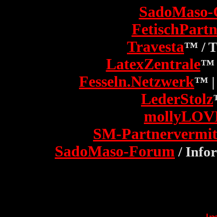
SadoMaso-
FetischPartn
Travesta
™ / 
LatexZentrale
™ 
Fesseln.Netzwerk
™ |
LederStolz
mollyLOV
SM-Partnervermit
SadoMaso-Forum
/ Info