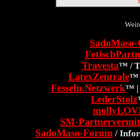
Weit
SadoMaso-
FetischPartn
Travesta
™ / 
LatexZentrale
™ 
Fesseln.Netzwerk
™ |
LederStolz
mollyLOV
SM-Partnervermit
SadoMaso-Forum
/ Info