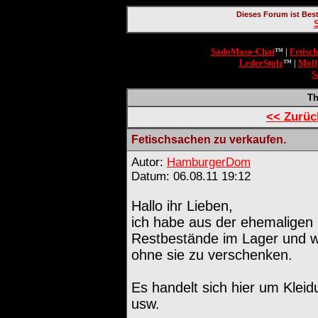
Dieses Forum ist Bes
SadoMaso-Chat
Fetisc
™ |
LederStolz
Moll
™ |
S
T
<< Zurü
Fetischsachen zu verkaufen.
Autor:
HamburgerDom
Datum: 06.08.11 19:12
Hallo ihr Lieben,
ich habe aus der ehemaligen
Restbestände im Lager und w
ohne sie zu verschenken.
Es handelt sich hier um Kleid
usw.