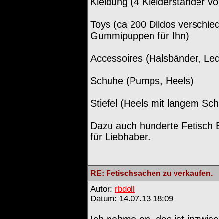
Kleidung (4 Kleiderständer vol
Toys (ca 200 Dildos verschied
Gummipuppen für Ihn)
Accessoires (Halsbänder, Led
Schuhe (Pumps, Heels)
Stiefel (Heels mit langem Sch
Dazu auch hunderte Fetisch B
für Liebhaber.
RE: Fetischsachen zu verkaufen.
Autor:
rbdoll
Datum: 14.07.13 18:09
Ich nehme an, das ist inzwis