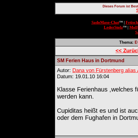
Dieses Forum ist Bes
SadoMaso-Chat
Fetisc
™ |
LederStolz
Moll
™ |
S
Thema:
E
<< Zurü
SM Ferien Haus in Dortmund
Autor:
Dana von Fürstenberg alias
Datum: 19.01.10 16:04
Klasse Ferienhaus ,welches f
werden kann.
Cupiditas heißt es und ist au
oder dem Fughafen in Dortm