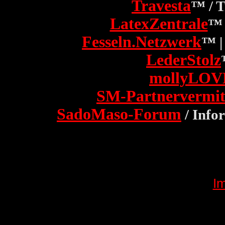
Travesta
™ / 
LatexZentrale
™ 
Fesseln.Netzwerk
™ |
LederStolz
mollyLOV
SM-Partnervermit
SadoMaso-Forum
/ Info
I