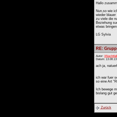
Hallo zusamm
Nun,so wie ic
wieder blauer
zu viele die 
Beziehung suc
etwas bringen
LG Sylvia
RE: Gruppe
Autor:
XNachtfal
Datum: 13.08.13
ach ja, natue
ich war fuer 
so eine Art "R
Ich bewege mi
bislang gut g
Zurück