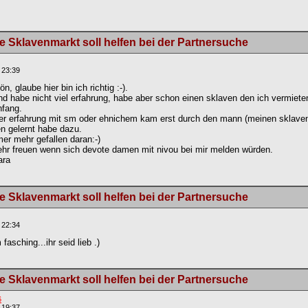
 Sklavenmarkt soll helfen bei der Partnersuche
 23:39
, glaube hier bin ich richtig :-).
und habe nicht viel erfahrung, habe aber schon einen sklaven den ich vermiet
nfang.
her erfahrung mit sm oder ehnichem kam erst durch den mann (meinen sklaven
n gelernt habe dazu.
mer mehr gefallen daran:-)
hr freuen wenn sich devote damen mit nivou bei mir melden würden.
ara
 Sklavenmarkt soll helfen bei der Partnersuche
 22:34
 fasching...ihr seid lieb .)
 Sklavenmarkt soll helfen bei der Partnersuche
6
 19:37