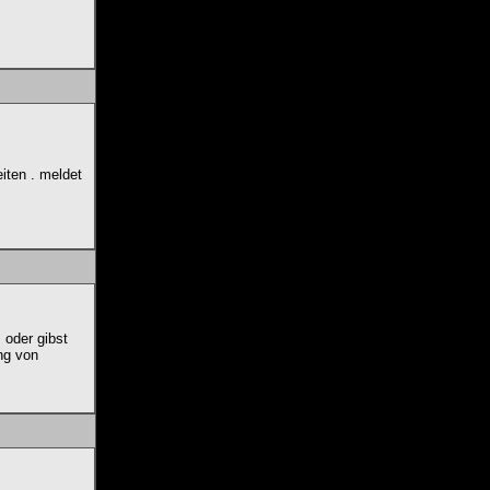
eiten . meldet
 oder gibst
ung von