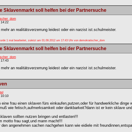
 Sklavenmarkt soll helfen bei der Partnersuche
ischer_dom
 14:22
mehr an realitätsverzerrung leidest oder ein narzist ist.schulmeister.
wurde 1 mal bearbeitet, zuletzt am 01.09.2012 um 17:43 Uhr von demokratischer_dom
 Sklavenmarkt soll helfen bei der Partnersuche
ischer_dom
 17:43
mehr an realitätsverzerrung leidest oder ein narzist ist.schulmeister.
ven
tel
 10:10
n eine frau einen sklaven fürs einkaufen,putzen,oder für handwerkliche dinge 
uß wie fetisch,aufmerksamkeit oder dankbarkeit?dann ist er kein sklave und 
klaven sollten nutzen bringen und entlasten!!!
m motto frau sagt,und mann macht!!!
r den angenehmen sachen nachgehen kann wie eidiele mit freundinnen,entsp