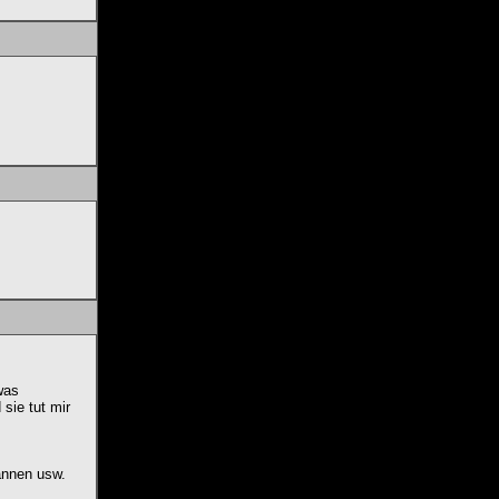
was
sie tut mir
annen usw.