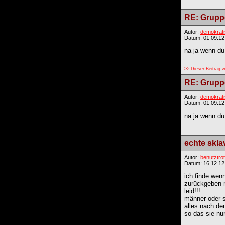
RE: Gruppe
Autor:
demokrat
Datum: 01.09.12
na ja wenn du 
>> Dieser Beitrag 
RE: Gruppe
Autor:
demokrat
Datum: 01.09.12
na ja wenn du 
echte skla
Autor:
benutztrot
Datum: 16.12.12
ich finde wen
zurückgeben m
leid!!!
männer oder s
alles nach de
so das sie nu