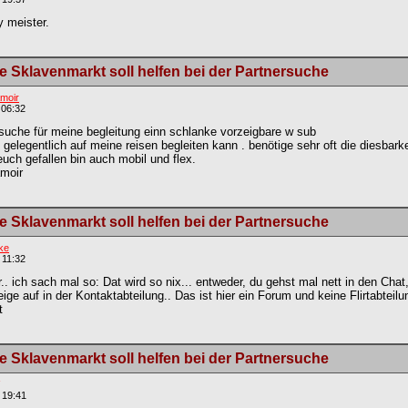
y meister.
 Sklavenmarkt soll helfen bei der Partnersuche
moir
 06:32
 suche für meine begleitung einn schlanke vorzeigbare w sub
gelegentlich auf meine reisen begleiten kann . benötige sehr oft die diesbark
euch gefallen bin auch mobil und flex.
amoir
 Sklavenmarkt soll helfen bei der Partnersuche
ke
 11:32
. ich sach mal so: Dat wird so nix... entweder, du gehst mal nett in den Chat,
ige auf in der Kontaktabteilung.. Das ist hier ein Forum und keine Flirtabteil
t
 Sklavenmarkt soll helfen bei der Partnersuche
 19:41