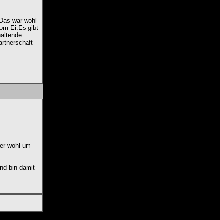
.Das war wohl
vom Ei.Es gibt
haltende
artnerschaft
ier wohl um
...
nd bin damit