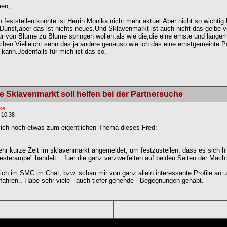
en,
h feststellen konnte ist Herrin Monika nicht mehr aktuel.Aber nicht so wichtig
 Dunst,aber das ist nichts neues.Und Sklavenmarkt ist auch nicht das gelbe 
nur von Blume zu Blume springen wollen,als wie die,die eine ernste und länger
hen.Vielleicht sehn das ja andere genauso wie ich das eine ernstgemeinte P
 kann.Jedenfalls für mich ist das so.
 Sklavenmarkt soll helfen bei der Partnersuche
ke
 10:38
rlich noch etwas zum eigentlichen Thema dieses Fred:
sehr kurze Zeit im sklavenmarkt angemeldet, um festzustellen, dass es sich h
esterampe" handelt... fuer die ganz verzweifelten auf beiden Seiten der Macht
ch im SMC im Chat, bzw. schau mir von ganz allein interessante Profile an u
efahren.. Habe sehr viele - auch tiefer gehende - Begegnungen gehabt.