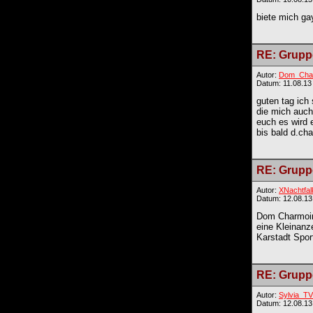
biete mich ga
RE: Gruppe
Autor:
Dom_Cha
Datum: 11.08.13
guten tag ich
die mich auch 
euch es wird 
bis bald d.ch
RE: Gruppe
Autor:
XNachtfal
Datum: 12.08.13
Dom Charmoir.
eine Kleinanze
Karstadt Spor
RE: Gruppe
Autor:
Sylvia_TV
Datum: 12.08.13