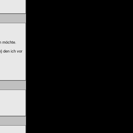
en möchte.
) den ich vor