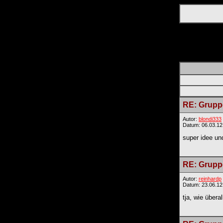
RE: Gruppe
Autor:
blondi333
Datum: 06.03.12
super idee un
RE: Gruppe
Autor:
reinhardp
Datum: 23.06.12
tja, wie übera