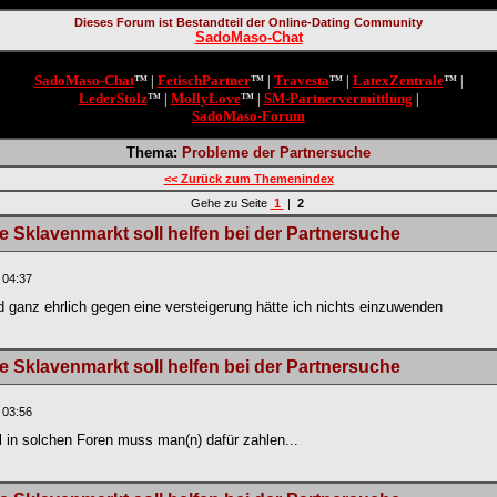
Dieses Forum ist Bestandteil der Online-Dating Community
SadoMaso-Chat
SadoMaso-Chat
FetischPartner
Travesta
LatexZentrale
™ |
™ |
™ |
™ |
LederStolz
MollyLove
SM-Partnervermittlung
™ |
™ |
|
SadoMaso-Forum
Thema:
Probleme der Partnersuche
<< Zurück zum Themenindex
Gehe zu Seite
1
|
2
 Sklavenmarkt soll helfen bei der Partnersuche
 04:37
d ganz ehrlich gegen eine versteigerung hätte ich nichts einzuwenden
 Sklavenmarkt soll helfen bei der Partnersuche
 03:56
ll in solchen Foren muss man(n) dafür zahlen...