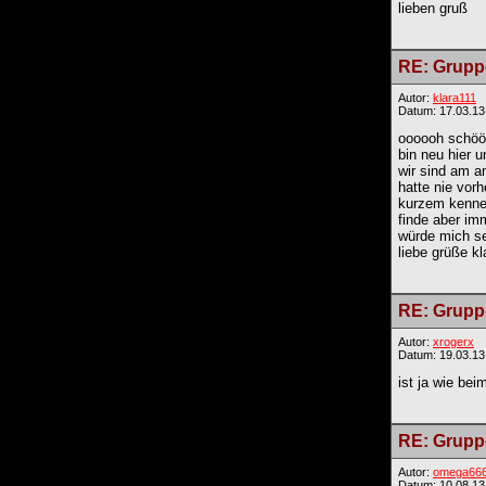
lieben gruß
RE: Gruppe
Autor:
klara111
Datum: 17.03.13
oooooh schööön
bin neu hier 
wir sind am a
hatte nie vor
kurzem kenne
finde aber im
würde mich se
liebe grüße kl
RE: Gruppe
Autor:
xrogerx
Datum: 19.03.13
ist ja wie beim
RE: Gruppe
Autor:
omega66
Datum: 10.08.13