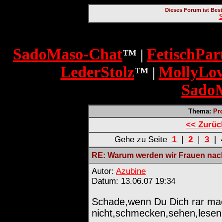
Dieses Forum ist Bes
SadoMaso-Chat
FetischPar
™ |
LederStolz
MollyLo
™ |
Sado
Thema:
Pr
<< Zurü
Gehe zu Seite
1
|
2
|
3
|
RE: Warum werden wir Frauen nach
Autor:
Azubine
Datum: 13.06.07 19:34
Schade,wenn Du Dich rar mac
nicht,schmecken,sehen,lesen