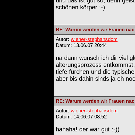
und das ist gut so, denn geist 
schönen körper :-)
RE: Warum werden wir Frauen nach
Autor:
wiener-stephansdom
Datum: 13.06.07 20:44
na dann wünsch ich dir viel g
alterungsprozess entkommst,
tiefe furchen und die typisc
aber bis dahin sinds ja eh noc
RE: Warum werden wir Frauen nach
Autor:
wiener-stephansdom
Datum: 14.06.07 08:52
hahaha! der war gut :-))