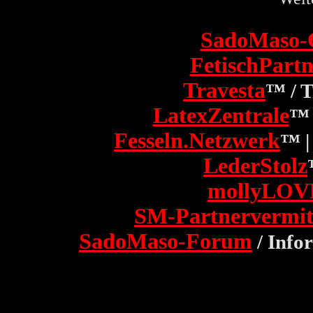
SadoMaso-
FetischPartn
Travesta
™ / 
LatexZentrale
™ 
Fesseln.Netzwerk
™ |
LederStolz
mollyLOV
SM-Partnervermit
SadoMaso-Forum
/ Info