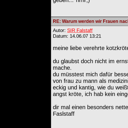
RE: Warum werden wir Frauen nach
Autor:
SIR Falstaff
Datum: 14.06.07 13:21
meine liebe verehrte kotzkröt
du glaubst doch nicht im ern
mache.
du müsstest mich dafür besse
von frau zu mann als medizini
eckig und kantig, wie du weißt
angst kröte, ich hab kein eing
dir mal einen besonders nett
Faslstaff