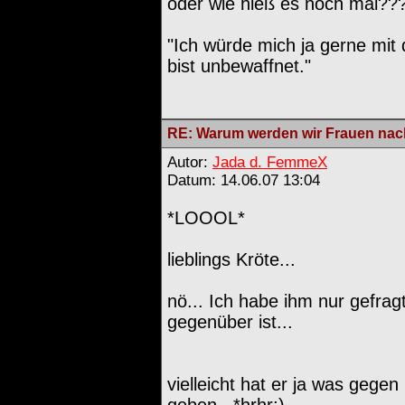
oder wie hieß es noch mal??
"Ich würde mich ja gerne mit d
bist unbewaffnet."
RE: Warum werden wir Frauen nach
Autor:
Jada d. FemmeX
Datum: 14.06.07 13:04
*LOOOL*
lieblings Kröte...
nö... Ich habe ihm nur gefrag
gegenüber ist...
vielleicht hat er ja was gegen
geben...*hrhr;)