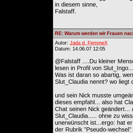
in diesem sinne,
Falstaff.
RE: Warum werden wir Frauen nach
Autor:
Jada d. FemmeX
Datum: 14.06.07 12:05
@Falstaff ....Du kleiner Men
lesen in Profil von Slut_Ingo.
Was ist daran so abartig, wen
Slut_Claudia nennt? wo liegt
und sein Nick musste umgeänd
dieses empfahl... also hat 
Chat seinen Nick geändert... 
Slut_Claudia..... ohne zu wis
unerwünscht ist...ergo: hat e
der Rubrik "Pseudo-wechsel" s