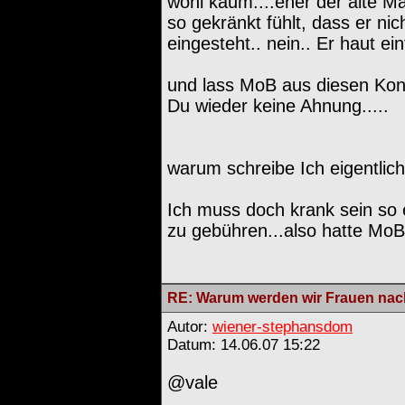
wohl kaum....eher der alte Ma
so gekränkt fühlt, dass er nic
eingesteht.. nein.. Er haut ein
und lass MoB aus diesen Konfl
Du wieder keine Ahnung.....
warum schreibe Ich eigentlich
Ich muss doch krank sein so
zu gebühren...also hatte MoB
RE: Warum werden wir Frauen nach
Autor:
wiener-stephansdom
Datum: 14.06.07 15:22
@vale