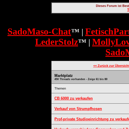
Dieses Forum ist Bes
SadoMaso-Chat
FetischPar
™ |
LederStolz
MollyLo
™ |
Sado
<< Zurück zur Übersich
Marktplatz
450 Threads vorhanden - Zeige 61 bis 80
Themen
CB 6000 zu verkaufen
Verkauf von Strumpfhosen
Prof-private Studioeinrichtung zu verkauf