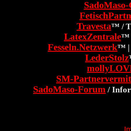
SadoMaso-
FetischPartn
Travesta
™ / 
LatexZentrale
™ 
Fesseln.Netzwerk
™ |
LederStolz
mollyLOV
SM-Partnervermit
SadoMaso-Forum
/ Info
I